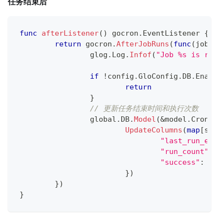
任务结束后
func
afterListener
(
)
 gocron
.
EventListener 
{
return
 gocron
.
AfterJobRuns
(
func
(
jobID
		glog
.
Log
.
Infof
(
"Job %s is run
if
!
config
.
GloConfig
.
DB
.
Enabl
return
}
// 更新任务结束时间和执行次数
		global
.
DB
.
Model
(
&
model
.
CronJo
UpdateColumns
(
map
[
str
"last_run_end
"run_count"
:
 
"success"
:
}
)
}
)
}