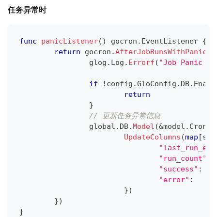
任务异常时
func
panicListener
(
)
 gocron
.
EventListener 
{
return
 gocron
.
AfterJobRunsWithPanic
(
f
		glog
.
Log
.
Errorf
(
"Job Panic！！
if
!
config
.
GloConfig
.
DB
.
Enabl
return
}
// 更新任务异常信息
		global
.
DB
.
Model
(
&
model
.
CronJo
UpdateColumns
(
map
[
str
"last_run_end
"run_count"
:
 
"success"
:
"error"
:
     
}
)
}
)
}