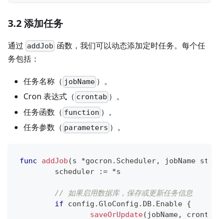
3.2 添加任务
通过
函数，我们可以动态添加定时任务。每个任
addJob
务包括：
任务名称（
）。
jobName
Cron 表达式（
）。
crontab
任务函数（
）。
function
任务参数（
）。
parameters
func
addJob
(
s 
*
gocron
.
Scheduler
,
 jobName 
stri
	scheduler 
:=
*
s
// 如果启用数据库，保存或更新任务信息
if
 config
.
GloConfig
.
DB
.
Enable 
{
saveOrUpdate
(
jobName
,
 crontab