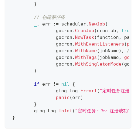
}
// 创建新任务
_
,
 err 
:=
 scheduler
.
NewJob
(
		gocron
.
CronJob
(
crontab
,
true
)
		gocron
.
NewTask
(
function
,
 para
		gocron
.
WithEventListeners
(
pan
		gocron
.
WithName
(
jobName
)
,
//
		gocron
.
WithTags
(
jobName
,
getF
		gocron
.
WithSingletonMode
(
gocr
)
if
 err 
!=
nil
{
		glog
.
Log
.
Errorf
(
"定时任务注册失败
panic
(
err
)
}
	glog
.
Log
.
Infof
(
"定时任务: %v 注册成功"
,
 
}