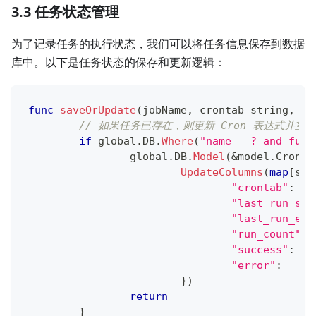
3.3 任务状态管理
为了记录任务的执行状态，我们可以将任务信息保存到数据
库中。以下是任务状态的保存和更新逻辑：
func
saveOrUpdate
(
jobName
,
 crontab 
string
,
 fu
// 如果任务已存在，则更新 Cron 表达式并重
if
 global
.
DB
.
Where
(
"name = ? and func
		global
.
DB
.
Model
(
&
model
.
CronJo
UpdateColumns
(
map
[
str
"crontab"
:
   
"last_run_sta
"last_run_end
"run_count"
:
"success"
:
"error"
:
}
)
return
}