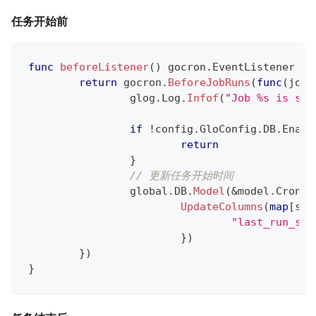
任务开始前
func
beforeListener
(
)
 gocron
.
EventListener 
{
return
 gocron
.
BeforeJobRuns
(
func
(
jobI
		glog
.
Log
.
Infof
(
"Job %s is sta
if
!
config
.
GloConfig
.
DB
.
Enabl
return
}
// 更新任务开始时间
		global
.
DB
.
Model
(
&
model
.
CronJo
UpdateColumns
(
map
[
str
"last_run_sta
}
)
}
)
}