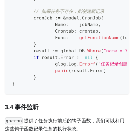
// 如果任务不存在，则创建新记录
	cronJob 
:=
&
model
.
CronJob
{
		Name
:
    jobName
,
		Crontab
:
 crontab
,
		Func
:
getFunctionName
(
fun
)
}
	result 
:=
 global
.
DB
.
Where
(
"name = ?"
,
if
 result
.
Error 
!=
nil
{
		glog
.
Log
.
Errorf
(
"任务记录创建失败
panic
(
result
.
Error
)
}
}
3.4 事件监听
提供了任务执行前后的钩子函数，我们可以利用
gocron
这些钩子函数记录任务的执行状态。