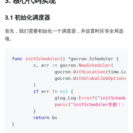
3.
核心代码实现
3.1 初始化调度器
首先，我们需要初始化一个调度器，并设置时区等全局选
项。
func
initScheduler
(
)
*
gocron
.
Scheduler 
{
	s
,
 err 
:=
 gocron
.
NewScheduler
(
		gocron
.
WithLocation
(
time
.
Loca
		gocron
.
WithGlobalJobOptions
(
)
)
if
 err 
!=
nil
{
		glog
.
Log
.
Errorf
(
"initSchedul
panic
(
"initScheduler失败！: "
}
return
&
s
}